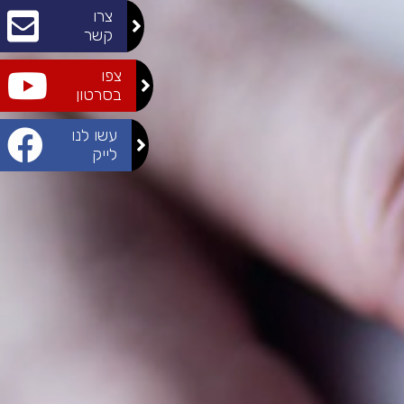
צרו
קשר
צפו
בסרטון
עשו לנו
לייק