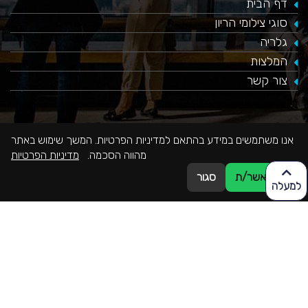
דף הבית
סוגי צילומי הריון
גלריה
המלצות
צור קשר
אנו משתמשים במידע בהתאם למדיניות הפרטיות. המשך שימוש באתר
נהיה בקשר
מהווה הסכמה.
מדיניות הפרטיות
077-9965655
אני מאשר/ת
סגור
למעלה
077-9965655
office@mekomonet.co.il
Guglielmo Marconi Street, Haifa