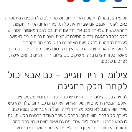
על פי רוב, במהלך תקופת ההריון רוב תשומת הלב של הסביבה מתמקדת
באם לעתיד. אמנם אנו עוברות את כל תקופת ההריון, הלידה ותקופת
ההתאוששות שלאחר מכן. אך יחד עם זאת, גם לאב המאושר והטרי יש
חלק נכבד בחגיגה. ובדיוק מסיבה זו, זוגות צעירים רבים רוצים לאפשר
לעצמם הזדמנות לחגוג פעם האחרונה כזוג, לפני הם מקבלים
לזרועותיהם את התינוק החדש. ואין דרך טובה יותר ליצור זיכרונות כיום,
מאשר בעזרת צלם מקצועי שיקים סט צילומי הריון זוגיים מותאם אישית
לצרכים שלכם.
צילומי היריון זוגיים – גם אבא יכול
לקחת חלק בחגיגה
לבחירה בסט צילומי הריון זוגיים יש כמה וכמה יתרונות משמעותיים.
ואולם, המטרה המרכזית של האירוע היא לגרום לבן הזוג שלך להרגיש
שייך. הוא אמנם לא סובל מצירי הלידה, אבל הוא בהחלט נמצא שם,
לאורך כל הדרך. הוא תומך, מחבק ובעיקר מעודד ברגעים הקשים, וגם
לו מגיע להרגיש מיוחד ליום אחד. מה גם שאת רוצה שיהיו לכם כמה
תמונות באיכות טובה, אותן תוכלו לצרף לאלבום המשפחתי החדש