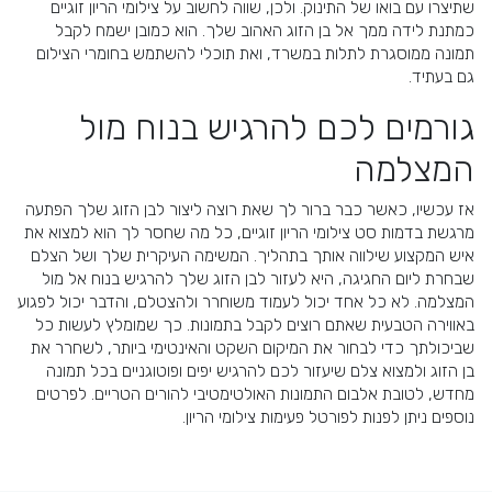
שתיצרו עם בואו של התינוק. ולכן, שווה לחשוב על צילומי הריון זוגיים
כמתנת לידה ממך אל בן הזוג האהוב שלך. הוא כמובן ישמח לקבל
תמונה ממוסגרת לתלות במשרד, ואת תוכלי להשתמש בחומרי הצילום
גם בעתיד.
גורמים לכם להרגיש בנוח מול
המצלמה
אז עכשיו, כאשר כבר ברור לך שאת רוצה ליצור לבן הזוג שלך הפתעה
מרגשת בדמות סט צילומי הריון זוגיים, כל מה שחסר לך הוא למצוא את
איש המקצוע שילווה אותך בתהליך. המשימה העיקרית שלך ושל הצלם
שבחרת ליום החגיגה, היא לעזור לבן הזוג שלך להרגיש בנוח אל מול
המצלמה. לא כל אחד יכול לעמוד משוחרר ולהצטלם, והדבר יכול לפגוע
באווירה הטבעית שאתם רוצים לקבל בתמונות. כך שמומלץ לעשות כל
שביכולתך כדי לבחור את המיקום השקט והאינטימי ביותר, לשחרר את
בן הזוג ולמצוא צלם שיעזור לכם להרגיש יפים ופוטוגניים בכל תמונה
מחדש, לטובת אלבום התמונות האולטימטיבי להורים הטריים. לפרטים
נוספים ניתן לפנות לפורטל פעימות צילומי הריון.