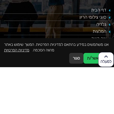
דף הבית
סוגי צילומי הריון
גלריה
המלצות
צור קשר
אנו משתמשים במידע בהתאם למדיניות הפרטיות. המשך שימוש באתר
מהווה הסכמה.
מדיניות הפרטיות
אני מאשר/ת
סגור
נהיה בקשר
למעלה
077-9965655
077-9965655
office@mekomonet.co.il
Guglielmo Marconi Street, Haifa