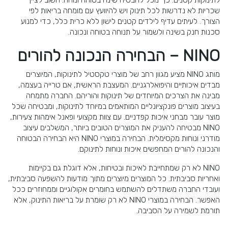
לתינוקות קטנים. כך נוכל להבטיח שינה בטוחה ונוחה. חשוב לציין
שכריות לא נדרשות לכל תינוק ויש להיוועץ עם מומחה בריאות לפי
הצורך. לעיתים עדיף לילדים קטנים לישון ללא כרית כלל, כדי למנוע
סכנות חנק בשינה ולשמור על תנוחה בטוחה ונכונה.
NINO – הבחירה הנכונה להורים
מותג NINO מציע מגוון רחב של מוצרי טקסטיל לתינוקות, המיוצרים
מבדים איכותיים והיפואלרגניים. המעצבת הראשית, אם טרייה בעצמה,
מבינה את הצרכים המיוחדים של תינוקות והוריהם. החברה מתמחה
בעיצוב מוצרים פונקציונליים המותאמים במיוחד לתינוקות, ומבטיחה שכל
מוצר עובר מבחני איכות קפדניים. עם צוות מקצועי ופאנל אימהות צעירות,
NINO מבטיחה להעניק את המוצרים הטובים ביותר, המשלבים עיצוב
מודרני ונוחות מקסימלית. הבחירה במוצרי NINO היא הבחירה הבטוחה
והנכונה להורים המחפשים איכות ונוחות לתינוקם.
NINO לא רק שמתחייבת לאיכות ובטיחות, אלא דוגלת גם בקיימות
ואחריות סביבתית. כל המוצרים מיוצרים מתוך מודעות להשפעה סביבתית,
ועובדי החברה משתדלים להשתמש בחומרים אקולוגיים וממחוזרים ככל
האפשר. הבחירה במוצרי NINO לא רק שומרת על בריאות התינוק, אלא
תורמת לשמירה על הסביבה.