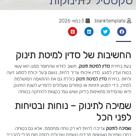
טקסטיל לתינוקות
blanktemplate
5 במאי 2026
החשיבות של סדין למיטת תינוק
בעת בחירת
סדין למיטת תינוק
, חשוב לוודא שהחומר ממנו הוא עשוי
בטוח ועדין למגע. סדין איכותי צריך להיות, נושם ובעל יכולת לספוג זיעה
ולחות. בחירת
סדין למיטת תינוק
כוללת גם את ההתאמה המושלמת
למזרן, כדי למנוע תזוזות או קיפולים שעלולים להפריע לשנת התינוק.
ודאו שהמידות מתאימות בדיוק ושיש גומי בקצוות להחזקה בטוחה.
שמיכה לתינוק – נוחות ובטיחות
לפני הכל
שמיכה לתינוק
צריכה להיות לא רק נוחה ומחממת, אלא גם בטוחה.
בחרו שמיכות שעשויות מבדים נושמים שיכולים לספק חום מבלי להכביד