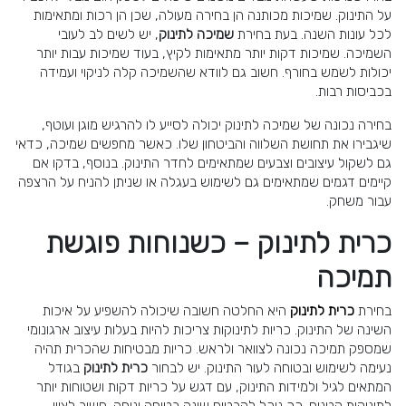
על התינוק. שמיכות מכותנה הן בחירה מעולה, שכן הן רכות ומתאימות
לכל עונות השנה. בעת בחירת
שמיכה לתינוק
, יש לשים לב לעובי
השמיכה. שמיכות דקות יותר מתאימות לקיץ, בעוד שמיכות עבות יותר
יכולות לשמש בחורף. חשוב גם לוודא שהשמיכה קלה לניקוי ועמידה
בכביסות רבות.
בחירה נכונה של שמיכה לתינוק יכולה לסייע לו להרגיש מוגן ועוטף,
שיגבירו את תחושת השלווה והביטחון שלו. כאשר מחפשים שמיכה, כדאי
גם לשקול עיצובים וצבעים שמתאימים לחדר התינוק. בנוסף, בדקו אם
קיימים דגמים שמתאימים גם לשימוש בעגלה או שניתן להניח על הרצפה
עבור משחק.
כרית לתינוק – כשנוחות פוגשת
תמיכה
בחירת
כרית לתינוק
היא החלטה חשובה שיכולה להשפיע על איכות
השינה של התינוק. כריות לתינוקות צריכות להיות בעלות עיצוב ארגונומי
שמספק תמיכה נכונה לצוואר ולראש. כריות מבטיחות שהכרית תהיה
נעימה לשימוש ובטוחה לעור התינוק. יש לבחור
כרית לתינוק
בגודל
המתאים לגיל ולמידות התינוק, עם דגש על כריות דקות ושטוחות יותר