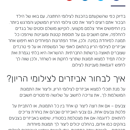
בדיוק כפי שהשקעתם בהכנות לצילומי החתונה, עם בואו של הילד
הבכור אתם רוצים ליצור את סט צילומי ההריון המושקע והמרגש ביותר.
בין החיפושים אחר צלמם מקצועי, לוקיישן מושלם וסטים של בגדים
להחלפה, אתם חושבים גם על תוספות קטנות ומעניינות שיהפכו כל
תמונה למיוחדת במינה. ולכן, אחד הפתרונות המיוחדים הוא חיפוש אחר
אביזרים לצילומי הריון בהתאם לאופי של המשפחה או על פי טרנדים
שצוברים תאוצה ברשתות החברתיות. ההשראה היא בלתי נגמרת ואת
יכולה תמיד למצוא תמונות שתרצי לחקות או לשחזר, ולכן שווה לך
לחפש דוגמאות מעניינות לצילום.
איך לבחור אביזרים לצילומי הריון?
על מנת תוכלי למצוא אביזרים לצילומי הריון, וליצור את התמונות
המושלמות לך, את צריכה לחשוב על שלושה פרמטרים חשובים:
צבעים – אם את רוצה ליצור קו אחד בין כל התמונות, או להתביית על
פלטת צבעים אחת, גם צבעי האביזרים שבהם את בוחרת צריכים
להתאים. לדוגמה אם את מצטלמת בסטודיו, שימוש באביזרים בצבעים
בוהקים כמו אדום, בהחלט יכולים ליצור לך תמונות מיוחדות.