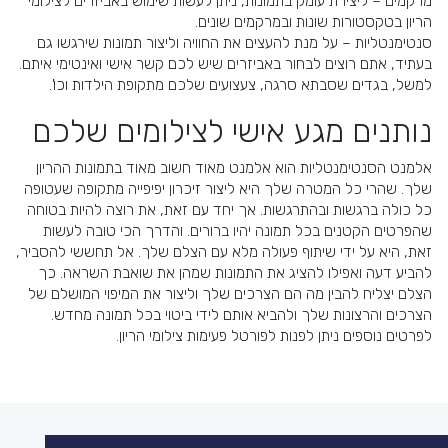
מרקמים – ליצירת עומק בתמונות, ניתן לעשות שימוש באביזרים לצילומי
הריון בטקסטורות שונות ובמרקמים שונים.
סנטימנטליות – על מנת להעצים את החוויה וליצור תמונות שירגשו גם
בעתיד, אתם רוצים לבחור באביזרים שיש לכם קשר אישי ואינטימי איתם.
למשל, בגדים שסבתא סרגה, צעצועים שלכם מתקופת הילדות וכו'.
נותנים מגע אישי לצילומים שלכם
אלמנט הסנטימנטליות הוא אלמנט מאוד חשוב מאוד בתמונות ההריון
שלך. שהרי כל המטרה שלך היא ליצור זיכרון יפיפייה מתקופה שעטופה
כל כולה ברגשות ובהתרגשות. אך יחד עם זאת, את רוצה להיות בטוחה
שהפרטים הקטנים בכל תמונה יהיו ברורים. והדרך הכי טובה לעשות
זאת, היא על ידי שיתוף פעולה מלא עם הצלם שלך. אל תחששי להסביר,
להביע דעה ואפילו להציג את התמונות שמהן את שואבת השראה. כך
הצלם יצליח להבין מה הם הצרכים שלך וליצור את המיפוי המושלם של
הצרכים והרצונות שלך ולהביא אותם לידי ביטוי בכל תמונה מחדש.
לפרטים נוספים ניתן לפנות לפורטל פעימות צילומי הריון.