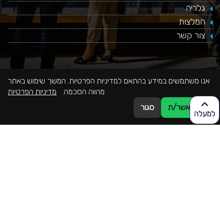
גלריה
המלצות
צור קשר
נהיה בקשר
אנו משתמשים במידע בהתאם למדיניות הפרטיות. המשך שימוש באתר
מהווה הסכמה.
מדיניות הפרטיות
077-9965655
אני מאשר/ת
סגור
למעלה
077-9965655
office@mekomonet.co.il
Guglielmo Marconi Street, Haifa